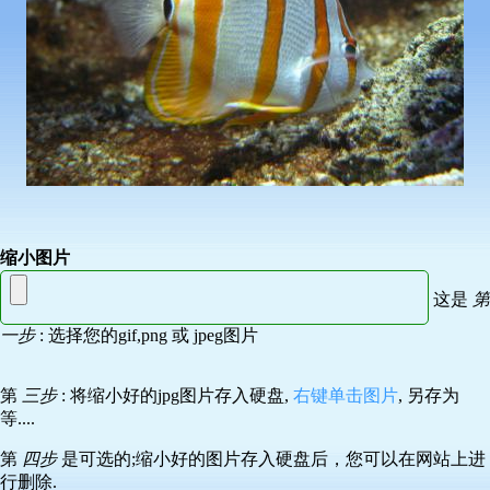
缩小图片
这是
第
一步
: 选择您的gif,png 或 jpeg图片
第
三步
: 将缩小好的jpg图片存入硬盘,
右键单击图片
, 另存为
等....
第
四步
是可选的;缩小好的图片存入硬盘后，您可以在网站上进
行删除.