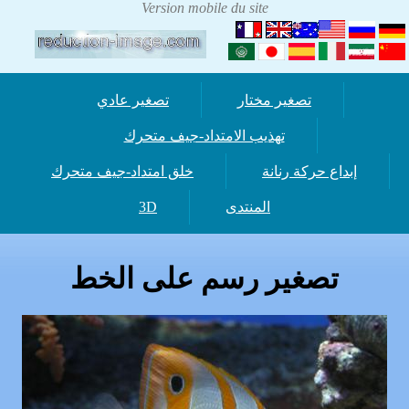
تصغير مختار
تصغير عادي
تهذيب الامتداد-جيف متحرك
إبداع حركة رنانة
خلق امتداد-جيف متحرك
المنتدى
3D
تصغير رسم على الخط