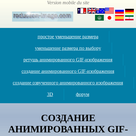
простое уменьшение размера
уменьшение размера по выбору
ретушь анимированного GIF-изображения
создание анимированного GIF-изображения
создание озвученного анимированного изображения
3D
форум
СОЗДАНИЕ
АНИМИРОВАННЫХ GIF-