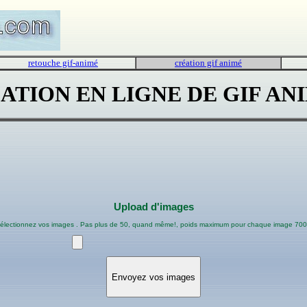
retouche gif-animé
création gif animé
ATION EN LIGNE DE GIF AN
Upload d'images
électionnez vos images . Pas plus de 50, quand même!, poids maximum pour chaque image 70