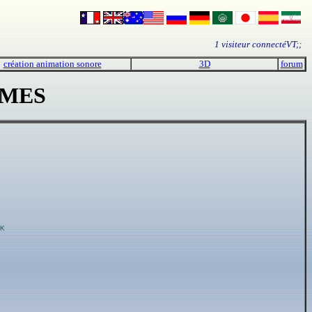
1 visiteur connectéVT;;
création animation sonore
3D
forum
IMES
0K