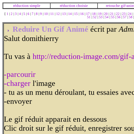
réduction simple
réduction choisie
retouche gif-ani
[
1
|
2
|
3
|
4
|
5
|
6
|
7
|
8
|
9
|
10
|
11
|
12
|
13
|
14
|
15
|
16
|
17
|
18
|
19
|
20
|
21
|
22
|
23
|
24
|
51
|
52
|
53
|
54
|
55
|
56
|
57
|
58
Reduire Un Gif Animé
écrit par
Adm
Salut domithierry
Tu vas à
http://reduction-image.com/gif-
-parcourir
-charger
l'image
- tu as un menu déroulant, tu essaies avec 
-envoyer
Le gif réduit apparait en dessous
Clic droit sur le gif réduit, enregistrer sou