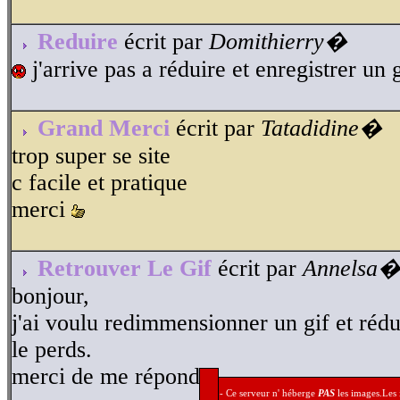
Reduire
écrit par
Domithierry�
j'arrive pas a réduire et enregistrer un 
Grand Merci
écrit par
Tatadidine�
trop super se site
c facile et pratique
merci
Retrouver Le Gif
écrit par
Annelsa
bonjour,
j'ai voulu redimmensionner un gif et rédui
le perds.
merci de me répondre
- Ce serveur n' héberge
PAS
les images.Les i