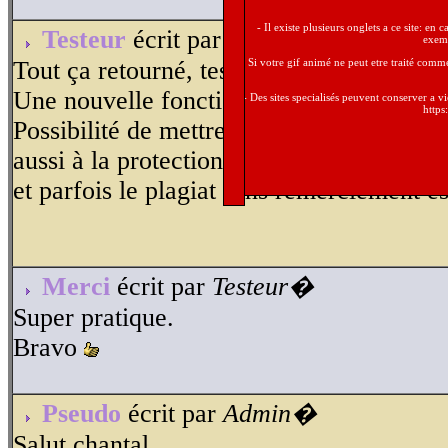
- Il existe plusieurs onglets a ce site: en
Testeur
écrit par
Admin�
exemp
Tout ça retourné, testeur.J'espère te rev
- Si votre gif animé ne peut etre traité com
Une nouvelle fonction dans le module de 
- Des sites specialisés peuvent conserver a v
https
Possibilité de mettre un texte de façon tr
aussi à la protection de votre création. U
et parfois le plagiat sans remerciement es
Merci
écrit par
Testeur�
Super pratique.
Bravo
Pseudo
écrit par
Admin�
Salut chantal.